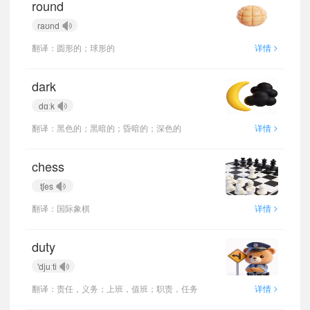
round
raʊnd
>
翻译：圆形的；球形的
详情
dark
dɑːk
>
翻译：黑色的；黑暗的；昏暗的；深色的
详情
chess
tʃes
>
翻译：国际象棋
详情
duty
'djuːti
>
翻译：责任，义务；上班，值班；职责，任务
详情