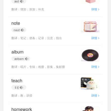
æd
>
翻译：增加；添加；补充
详情
note
nəʊt
>
翻译：笔记；便条；记录；注意；指出
详情
album
ˈælbəm
>
翻译：唱片，专辑；相册，影集，集邮册
详情
teach
tiːtʃ
>
翻译：教；讲授
详情
homework