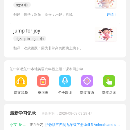
dʒɔɪ
>
翻译：愉快；欢乐，高兴；乐趣；喜悦
详情
jump for joy
dʒʌmp fɔː dʒɔɪ
翻译：欢欣跳跃：因为非常高兴而跳上跳下。
初中沪教初中本地英语六年级上册：课本同步学
小宝114968
正在学习
沪教版五四制七年级上册Unit 5 Animals and us单词
课文音频
单词表
句子跟读
课文背诵
课本点读
小宝276874
正在学习
沪教版五四制九年级下册Unit 6 Travelling around China单词
小宝605336
正在学习
沪教版五四制八年级上册Unit 6 Travelling around China单词
最新学习记录
更新时间：2026-08-09 03:29:47
小宝447666
正在学习
沪教版五四制六年级下册Unit 5 Animals and us单词
小宝164790
正在学习
沪教版五四制九年级下册Unit 5 Animals and us单词