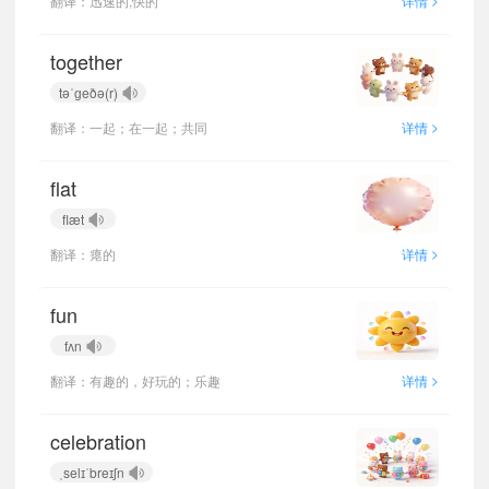
翻译：迅速的,快的
详情
together
təˈɡeðə(r)
>
翻译：一起；在一起；共同
详情
flat
flæt
>
翻译：瘪的
详情
fun
fʌn
>
翻译：有趣的，好玩的；乐趣
详情
celebration
ˌselɪˈbreɪʃn