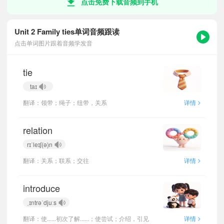
点击免费下载音频到手机
Unit 2 Family ties单词音频跟读
点击单词图片跟着音频学发音
tie
taɪ
>
翻译：领带；绳子；纽带，关系
详情
relation
rɪˈleɪʃ(ə)n
>
翻译：关系；联系；交往
详情
introduce
ˌɪntrəˈdjuːs
>
翻译：使......初次了解......；使尝试；介绍，引见
详情