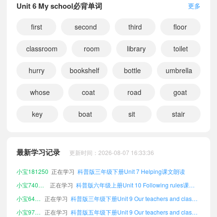
Unit 6 My school必背单词
更多
first
second
third
floor
classroom
room
library
toilet
hurry
bookshelf
bottle
umbrella
whose
coat
road
goat
key
boat
sit
stair
小宝615316
正在学习
科普版五年级上册Words in each unit课文朗读
小宝860541
正在学习
科普版六年级下册Unit 11 Sports课文朗读
小宝318166
正在学习
科普版六年级下册Unit 12 Revision课文朗读
最新学习记录
更新时间：2026-08-07 16:33:36
小宝805240
正在学习
科普版三年级下册Unit 10 Following rules课文朗读
小宝181250
正在学习
科普版三年级下册Unit 7 Helping课文朗读
小宝740943
正在学习
科普版六年级上册Unit 10 Following rules课文朗读
小宝648816
正在学习
科普版三年级下册Unit 9 Our teachers and classmates课文朗读
小宝978092
正在学习
科普版五年级下册Unit 9 Our teachers and classmates课文朗读