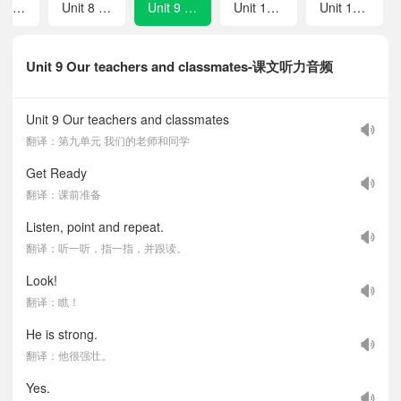
Unit 7 Helping
Unit 8 Playing sports
Unit 9 Our teachers and classmates
Unit 10 Following rules
Unit 11 Sports
Unit 9 Our teachers and classmates-课文听力音频
Unit 9 Our teachers and classmates
翻译：第九单元 我们的老师和同学
Get Ready
翻译：课前准备
Listen, point and repeat.
翻译：听一听，指一指，并跟读。
Look!
翻译：瞧！
He is strong.
翻译：他很强壮。
Yes.