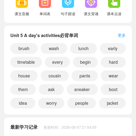
课文音频
单词表
句子跟读
课文背诵
课本点读
Unit 5 A day's activities必背单词
更多
brush
wash
lunch
early
timetable
every
begin
hard
house
cousin
pants
wear
them
ask
sneaker
boot
idea
worry
people
jacket
小宝371895
正在学习
科普版三年级上册Unit 11 Healthy eating课文朗读
小宝168802
正在学习
科普版五年级上册Unit 6 My weekdays at school课文朗读
小宝894437
正在学习
科普版六年级下册Unit 12 Revision课文朗读
最新学习记录
更新时间：2026-08-07 21:04:05
小宝579927
正在学习
科普版五年级下册Unit 10 Helping at home课文朗读