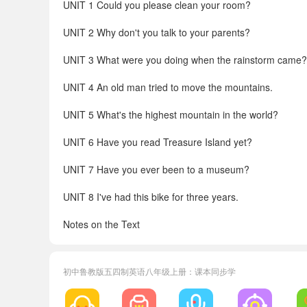
UNIT 1 Could you please clean your room?
UNIT 2 Why don't you talk to your parents?
UNIT 3 What were you doing when the rainstorm came?
UNIT 4 An old man tried to move the mountains.
UNIT 5 What's the highest mountain in the world?
UNIT 6 Have you read Treasure Island yet?
UNIT 7 Have you ever been to a museum?
UNIT 8 I've had this bike for three years.
Notes on the Text
Tapescripts
初中鲁教版五四制英语八年级上册：课本同步学
Grammar
Words and Expressions in Each Unit