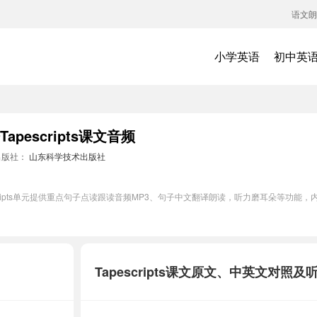
语文朗
小学英语
初中英
escripts课文音频
出版社：
山东科学技术出版社
cripts单元提供重点句子点读跟读音频MP3、句子中文翻译朗读，听力磨耳朵等功能
Tapescripts课文原文、中英文对照