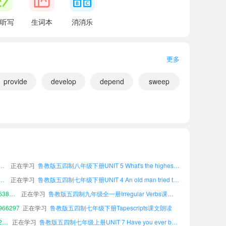
p the kitchen.
听写
生词本
消消乐
更多
provide
develop
depend
sweep
26847
正在学习
鲁教版五四制八年级下册Grammar课文朗读
小宝557453
正在学习
鲁教版五四制八年级下册Notes on the Text课文朗读
小宝228234
正在学习
鲁教版五四制七年级上册UNIT 8 I've had this bike for three years.课文朗读
宝677170
正在学习
鲁教版五四制八年级下册UNIT 5 What's the highest mountain in the world?课文朗读
r clothes?
宝135520
正在学习
鲁教版五四制七年级下册UNIT 4 An old man tried to move the mountains.课文朗读
小宝638018
正在学习
鲁教版五四制九年级全一册Irregular Verbs课文朗读
66297
正在学习
鲁教版五四制七年级下册Tapescripts课文朗读
小宝202308
正在学习
鲁教版五四制七年级上册UNIT 7 Have you ever been to a museum?课文朗读