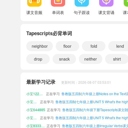
Vocabulary Index
课文音频
单词表
句子跟读
课文背诵
课
Irregular Verbs
Tapescripts必背单词
neighbor
floor
fold
lend
drop
snack
neither
shirt
小宝393393
正在学习
小宝862416
正在学习
最新学习记录
更新时间：2026-08-07 03:53:01
小宝698977
正在学习
小宝122332
正在学习
小宝918660
正在学习
小宝644885
正在学习
鲁教版五四制六年级下册Tapescripts课文
小宝806219
正在学习
小宝833314
正在学习