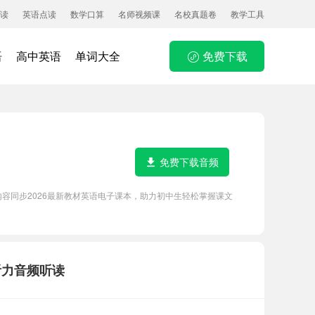
读
英语点读
数学口算
名师视频课
名校真题卷
教学工具
语
高中英语
单词大全
免费下载
免费下载音频
，内容同步2026最新教材英语电子课本，助力初中生轻松掌握课文
及听力音频听读