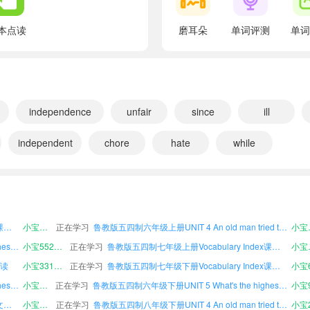
翻译：好的。
Then after you finish your homework, let's clean u
本点读
磨耳朵
单词评测
单词
翻译：在你完成家庭作业后，我们一起清扫厨房。
I can do the dishes and sweep the floor.
翻译：我可以洗碗和拖地。
Could you please take out the rubbish?
independence
unfair
since
ill
翻译：你能把垃圾扔出去吗？
independent
chore
hate
while
Sure, Mom.
翻译：当然可以了，妈妈。
鲁教版五四制六年级上册UNIT 1 Could you please clean your room?课文朗读
小宝249339
正在学习
鲁教版五四制七年级下册Words and Expressions in Each Unit课文朗读
小宝2
鲁教版五四制七年级下册UNIT 3 What were you doing when the rainstorm came?课文朗读
小宝593638
正在学习
鲁教版五四制六年级下册Words and Expressions in Each Unit课文朗读
Good.
鲁教版五四制七年级下册UNIT 6 Have you read Treasure Island yet?课文朗读
小宝832422
正在学习
鲁教版五四制八年级下册UNIT 3 What were you doing when the rainstorm came?课文朗读
翻译：好的。
鲁教版五四制六年级上册Notes on the Text课文朗读
小宝918268
正在学习
鲁教版五四制六年级上册UNIT 4 An old man tried to move the mountains.课文朗读
小
And could you please make your bed and fold you
鲁教版五四制七年级上册UNIT 5 What's the highest mountain in the world?课文朗读
小宝552057
正在学习
鲁教版五四制七年级上册Vocabulary Index课文朗读
小
翻译：另外你能整理一下床铺，叠一下衣服吗？
朗读
小宝331684
正在学习
鲁教版五四制七年级下册Vocabulary Index课文朗读
All right.
鲁教版五四制六年级上册UNIT 5 What's the highest mountain in the world?课文朗读
小宝539670
正在学习
鲁教版五四制六年级下册UNIT 5 What's the highest mountain in the world?课文朗读
小宝9
翻译：好的。
鲁教版五四制六年级上册Irregular Verbs课文朗读
小宝524619
正在学习
鲁教版五四制八年级下册UNIT 4 An old man tried to move the mountains.课文朗读