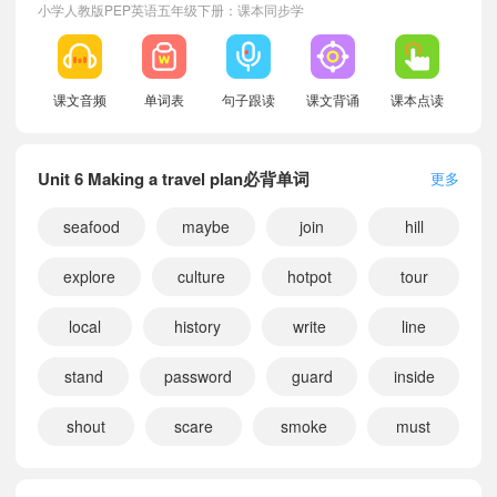
小学人教版PEP英语五年级下册：课本同步学
课文音频
单词表
句子跟读
课文背诵
课本点读
Unit 6 Making a travel plan必背单词
更多
seafood
maybe
join
hill
explore
culture
hotpot
tour
local
history
write
line
stand
password
guard
inside
shout
scare
smoke
must
小宝686822
正在学习
人教版PEP二年级下册Appendix 5 Pronunciation课文朗读
小宝836189
正在学习
人教版PEP二年级上册Unit 4 My hometown课文朗读