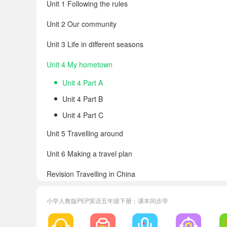
Unit 1 Following the rules
Unit 2 Our community
Unit 3 Life in different seasons
Unit 4 My hometown
Unit 4 Part A
Unit 4 Part B
Unit 4 Part C
Unit 5 Travelling around
Unit 6 Making a travel plan
Revision Travelling in China
Appendix 1 Songs
小学人教版PEP英语五年级下册：课本同步学
Appendix 2 Words in each unit