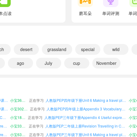
翻译：——啊哈，我喜欢椰子。我想，你来自海南。
本点读
磨耳朵
单词评测
单词
—That’s right. My hometown is Sanya.
翻译：——没错。我的家乡是三亚。
Where is your hometown, Zhang Peng?
翻译：张鹏，你的家乡在哪里？
ch
desert
grassland
special
wild
I'm from Qufu in Shandong.
翻译：我来自山东曲阜。
ago
July
cup
November
What's your hometown famous for?
人教版PEP六年级下册Unit 3 Life in different seasons课文朗读
小宝951413
正在学习
人教版PEP一年级下册Unit 6 Making a travel plan课文朗读
翻译：你的家乡以什么闻名？
人教版PEP六年级上册Appendix 1 Songs课文朗读
小宝864700
正在学习
人教版PEP六年级下册Unit 5 Travelling around课文朗读
It's the home of Confucius.
人教版PEP二年级下册Appendix 4 Useful expressions课文朗读
小宝738957
正在学习
人教版PEP二年级上册Appendix 2 Words in each unit课文朗读
翻译：这里是孔子的家乡。
人教版PEP六年级上册Unit 2 Our community课文朗读
小宝365911
正在学习
人教版PEP四年级下册Unit 6 Making a travel plan课文朗读
人教版PEP四年级下册Unit 2 Our community课文朗读
小宝302828
正在学习
Oh wow! What are some other famous places in 
人教版PEP四年级上册Appendix 3 Vocabulary课文朗读
翻译：哦哇！中国还有哪些著名的地方？
人教版PEP四年级下册Revision Travelling in China课文朗读
小宝181335
正在学习
人教版PEP三年级下册Appendix 4 Useful expressions课文朗读
人教版PEP一年级下册Appendix 4 Useful expressions课文朗读
小宝339571
正在学习
人教版PEP二年级上册Revision Travelling in China课文朗读
China has many famous places. Sichuan is famous
人教版PEP二年级上册Appendix 4 Useful expressions课文朗读
小宝639642
正在学习
人教版PEP三年级下册Unit 6 Making a travel plan课文朗读
翻译：中国有许多著名的景点。四川以熊猫而闻名。