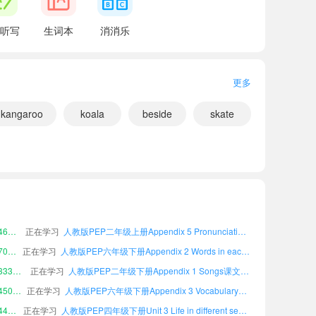
听写
生词本
消消乐
更多
kangaroo
koala
beside
skate
小宝807813
正在学习
人教版PEP三年级下册Unit 2 Our community课文朗读
小宝995327
正在学习
人教版PEP六年级下册Unit 6 Making a travel plan课文朗读
小宝238330
正在学习
人教版PEP二年级上册Unit 3 Life in different seasons课文朗读
小宝461977
正在学习
人教版PEP二年级上册Appendix 5 Pronunciation课文朗读
China?
小宝701900
正在学习
人教版PEP六年级下册Appendix 2 Words in each unit课文朗读
小宝333490
正在学习
人教版PEP二年级下册Appendix 1 Songs课文朗读
小宝450360
正在学习
人教版PEP六年级下册Appendix 3 Vocabulary课文朗读
 for its pandas.
小宝449860
正在学习
人教版PEP四年级下册Unit 3 Life in different seasons课文朗读