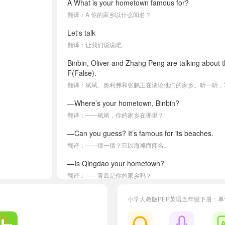
A What is your hometown famous for?
翻译：A 你的家乡以什么闻名？
Let's talk
翻译：让我们说说吧
Binbin, Oliver and Zhang Peng are talking about 
F(False).
翻译：斌斌、奥利弗和张鹏正在谈论他们的家乡。听一听，写
—Where’s your hometown, Binbin?
翻译：——斌斌，你的家乡在哪里？
—Can you guess? It’s famous for its beaches.
翻译：——猜一猜？它以海滩而闻名。
—Is Qingdao your hometown?
翻译：——青岛是你的家乡吗？
—No, my hometown’s also famous for its fruit like
小学人教版PEP英语五年级下册：
翻译：——不，我家乡的水果也很有名，比如椰子。
—Aha, I like coconuts. I think you are from Haina