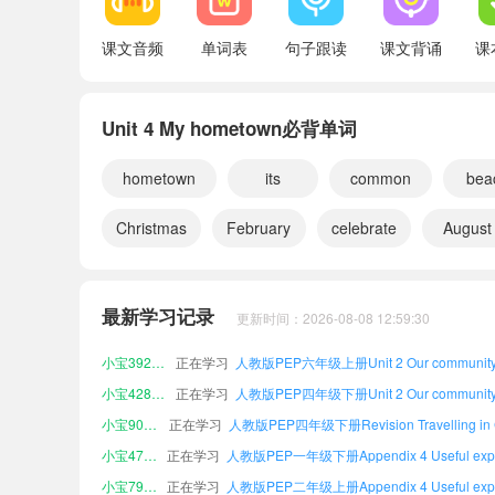
Appendix 3 Vocabulary
课文音频
单词表
句子跟读
课文背诵
课
Appendix 4 Useful expressions
Appendix 5 Pronunciation
Unit 4 My hometown必背单词
hometown
its
common
bea
Christmas
February
celebrate
August
小宝750772
正在学习
小宝572754
正在学习
最新学习记录
更新时间：2026-08-08 12:59:30
小宝843226
正在学习
小宝392785
正在学习
小宝428921
正在学习
小宝905226
正在学习
小宝479176
正在学习
小宝795466
正在学习