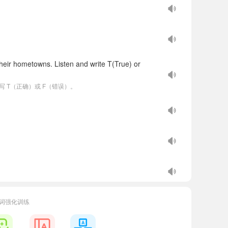
their hometowns. Listen and write T(True) or
 T（正确）或 F（错误）。
 coconuts.
单词强化训练
n.