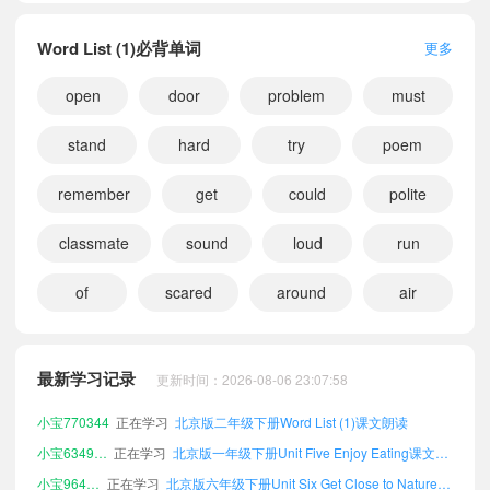
Word List (1)必背单词
更多
open
door
problem
must
stand
hard
try
poem
remember
get
could
polite
classmate
sound
loud
run
小宝767363
正在学习
北京版二年级下册Unit Eight Revision Ⅱ课文朗读
of
scared
around
air
小宝990030
正在学习
北京版六年级下册Word List (2)课文朗读
小宝839810
正在学习
北京版六年级上册Unit Eight Revision Ⅱ课文朗读
小宝850490
正在学习
北京版一年级下册Unit Eight Revision Ⅱ课文朗读
最新学习记录
更新时间：2026-08-06 23:07:58
小宝770344
正在学习
北京版二年级下册Word List (1)课文朗读
小宝634906
正在学习
北京版一年级下册Unit Five Enjoy Eating课文朗读
小宝964149
正在学习
北京版六年级下册Unit Six Get Close to Nature课文朗读
小宝459840
正在学习
北京版一年级下册Unit Three Be a Nice Person课文朗读