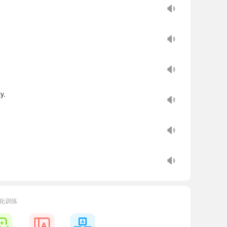
y.
化训练