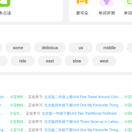
翻译：我们班要进行一次为期两天的露营旅行。
We'll pick fruit, plant vegetables and set up camps
本点读
磨耳朵
单词评测
单词
翻译：我们会摘水果、种蔬菜和搭建营地。
Great!
翻译：太棒了！
We also need to take care of ourselves in these t
北京版一年级上册Unit One My Favourite Things课文朗读
some
小宝119262
正在学习
delicious
us
middle
北京版二年级下册Unit One My Favourite Things课文朗读
翻译：这两天我们还需要照顾好自己。
北京版四年级上册Unit Seven Sports Around the World课文朗读
小宝732536
正在学习
北京版五年级下册Unit Seven Sports Around the World课文朗读
ride
east
slow
west
北京版四年级下册Unit Two Traditional Festivals and Culture课文朗读
小宝122217
正在学习
Who would like to go?
北京版三年级下册Reading for Pleasure课文朗读
小宝1
翻译：谁想去？
文朗读
小宝976431
正在学习
北京版三年级上册Unit Two Traditional Festivals and Culture课文朗读
北京版四年级下册Unit Five Travel Around China课文朗读
小宝269120
正在学习
北京版六年级上册Unit Three Grow up in Labour课文朗读
I'd like to go.
小宝935858
正在学习
北京版四年级上册Unit Six Our World课文朗读
翻译：我想去。
北京版五年级下册Unit Five Travel Around China课文朗读
小宝560783
正在学习
北京版二年级上册Unit Five Travel Around China课文朗读
小宝9
I can make my bed and clean my room.
北京版二年级下册Reading for Pleasure课文朗读
小宝993407
正在学习
北京版四年级下册Unit One My Favourite Things课文朗读
翻译：我会铺床和打扫房间。
北京版三年级上册Unit Eight Revision II课文朗读
小宝378544
正在学习
北京版一年级下册Unit Two Traditional Festivals and Culture课文朗读
Good.
小宝903003
正在学习
北京版四年级下册Unit Three Grow up in Labour课文朗读
翻译：很好。
北京版一年级上册Unit One My Favourite Things课文朗读
小宝119262
正在学习
北京版二年级下册Unit One My Favourite Things课文朗读