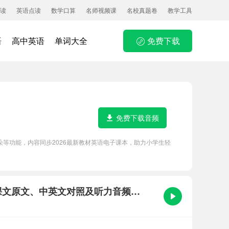
读
英语点读
数学口算
名师视频课
名校真题卷
教学工具
语
高中英语
单词大全
免费下载
免费下载音频
听力磨耳朵等功能，内容同步2026最新教材英语电子课本，助力小学生轻
Lesson 9 I Can Take Care of Myself课文原文、中英文对照及听力音频听读