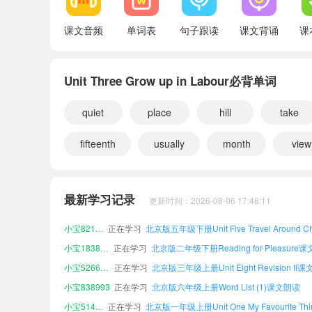
Reading for Pleasure
课文音频
单词表
句子跟读
课文背诵
课
Word List (1)
Unit Three Grow up in Labour必背单词
Word List (2)
quiet
小宝514783
正在学习
place
hill
take
小宝358153
正在学习
fifteenth
usually
month
view
小宝318407
正在学习
小宝973684
正在学习
北京版二年级上册Unit Four Revision I课
小宝536210
正在学习
最新学习记录
更新时间：2026-08-06 17:48:11
小宝241933
正在学习
北京版一年级上册Word List (1)课文朗读
小宝821946
正在学习
小宝183830
正在学习
小宝526672
正在学习
小宝838993
正在学习
北京版六年级上册Word List (1)课文朗读
小宝514783
正在学习