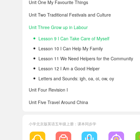
Unit One My Favourite Things
Unit Two Traditional Festivals and Culture
Unit Three Grow up in Labour
Lesson 9 I Can Take Care of Myself
Lesson 10 I Can Help My Family
Lesson 11 We Need Helpers for the Community
Lesson 12 I Am a Good Helper
Letters and Sounds: igh, oa, oi, ow, oy
Unit Four Revision I
Unit Five Travel Around China
Unit Six Our World
小学北京版英语五年级上册：课本同步学
Unit Seven Sports Around the World
Unit Eight Revision II