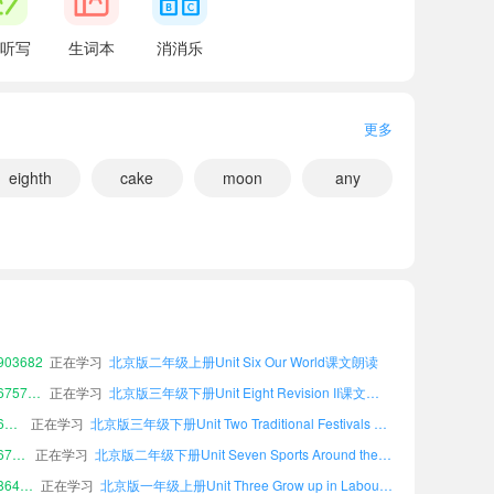
.
听写
生词本
消消乐
更多
wo days.
eighth
小宝864708
正在学习
cake
moon
any
北京版一年级上册Unit Three Grow up in Labour课文朗读
小宝293781
正在学习
北京版六年级下册Unit Eight Revision II课文朗读
30605
正在学习
北京版二年级上册Word List (2)课文朗读
小宝261740
正在学习
北京版二年级上册Unit Two Traditional Festivals and Culture课文朗读
小宝936515
正在学习
北京版六年级上册Unit One My Favourite Things课文朗读
小宝776216
正在学习
北京版一年级上册Unit Seven Sports Around the World课文朗读
03682
正在学习
北京版二年级上册Unit Six Our World课文朗读
小宝675761
正在学习
北京版三年级下册Unit Eight Revision II课文朗读
小宝635190
正在学习
北京版三年级下册Unit Two Traditional Festivals and Culture课文朗读
小宝671106
正在学习
北京版二年级下册Unit Seven Sports Around the World课文朗读
小宝864708
正在学习
北京版一年级上册Unit Three Grow up in Labour课文朗读