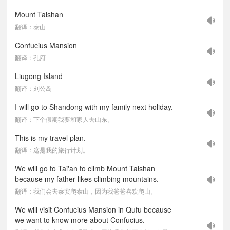
Mount Taishan
翻译：泰山
Confucius Mansion
翻译：孔府
Liugong Island
翻译：刘公岛
I will go to Shandong with my family next holiday.
翻译：下个假期我要和家人去山东。
This is my travel plan.
翻译：这是我的旅行计划。
We will go to Tai'an to climb Mount Taishan
because my father likes climbing mountains.
翻译：我们会去泰安爬泰山，因为我爸爸喜欢爬山。
We will visit Confucius Mansion in Qufu because
we want to know more about Confucius.