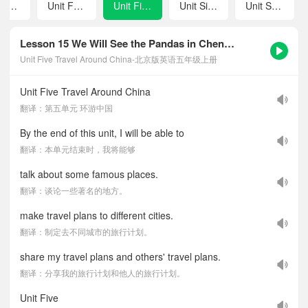
Unit Three Grow up in Labour
Unit Four Revision I
Unit Five Travel Around China
Unit Six Our World
Unit Seven Sports Around the World
Lesson 15 We Will See the Pandas in Chengdu-课文听力音频
Unit Five Travel Around China-北京版英语五年级上册
Unit Five Travel Around China
翻译：第五单元 环游中国
By the end of this unit, I will be able to
翻译：本单元结束时，我将能够
talk about some famous places.
翻译：谈论一些著名的地方。
make travel plans to different cities.
翻译：制定去不同城市的旅行计划。
share my travel plans and others' travel plans.
翻译：分享我的旅行计划和他人的旅行计划。
Unit Five