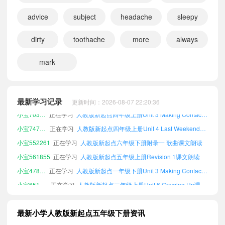
小宝625933
正在学习
人教版新起点三年级上册Unit 4 Last Weekend课文朗读
advice
subject
headache
sleepy
小宝807246
正在学习
人教版新起点一年级下册附录一 歌曲课文朗读
小宝697559
正在学习
人教版新起点三年级下册附录三 总词汇表课文朗读
dirty
toothache
more
always
小宝356400
正在学习
人教版新起点六年级上册Unit 1 Keeping Healthy课文朗读
mark
小宝475790
正在学习
人教版新起点四年级上册Unit 2 Special Days课文朗读
小宝799128
正在学习
人教版新起点一年级上册附录二 单元词汇表课文朗读
小宝710184
正在学习
人教版新起点六年级下册Unit 3 Making Contact课文朗读
最新学习记录
更新时间：2026-08-07 22:20:36
小宝703483
正在学习
人教版新起点四年级上册Unit 3 Making Contact课文朗读
小宝747735
正在学习
人教版新起点四年级上册Unit 4 Last Weekend课文朗读
小宝552261
正在学习
人教版新起点六年级下册附录一 歌曲课文朗读
小宝561855
正在学习
人教版新起点五年级上册Revision 1课文朗读
小宝478081
正在学习
人教版新起点一年级下册Unit 3 Making Contact课文朗读
小宝651590
正在学习
人教版新起点三年级上册Unit 6 Growing Up课文朗读
小宝165230
正在学习
人教版新起点三年级下册Unit 3 Making Contact课文朗读
小宝279118
正在学习
人教版新起点四年级下册Unit 1 Keeping Healthy课文朗读
最新小学人教版新起点五年级下册资讯
小宝224851
正在学习
人教版新起点一年级上册Unit 1 Keeping Healthy课文朗读