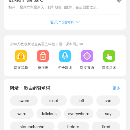
walked in the park.
翻译： 星期六和星期天，我和朋友们跳舞，在公园里散步。
显示全部内容
小学人教版新起点英语五年级下册：课本同步学
课文音频
单词表
句子跟读
课文背诵
课本点读
附录一 歌曲必背单词
更多
swam
slept
left
sad
小宝196612
正在学习
人教版新起点四年级上册附录二 单元词汇表课文朗读
were
delicious
everywhere
say
小宝697390
正在学习
人教版新起点一年级下册Revision 2课文朗读
stomachache
before
tired
小宝776249
正在学习
人教版新起点五年级上册附录一 歌曲课文朗读