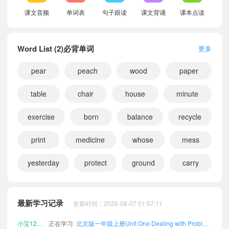
课文音频
单词表
句子跟读
课文背诵
课本点读
Word List (2)必背单词
更多
pear
peach
wood
paper
table
chair
house
minute
exercise
born
balance
recycle
print
medicine
whose
mess
yesterday
protect
ground
carry
小宝290750
正在学习
北京版二年级上册Unit One Dealing with Problems课文朗读
小宝676000
正在学习
北京版四年级下册Word List (2)课文朗读
最新学习记录
更新时间：2026-08-07 01:57:11
小宝486189
正在学习
北京版三年级上册Word List (2)课文朗读
小宝121406
正在学习
北京版一年级上册Unit One Dealing with Problems课文朗读