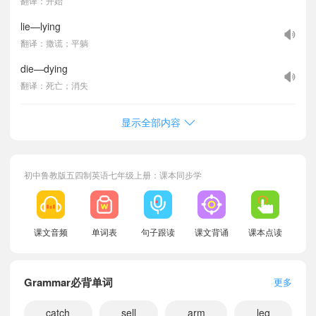
翻译：开始
lie—lying
翻译：撒谎；平躺
die—dying
翻译：死亡；消失
显示全部内容
初中鲁教版五四制英语七年级上册：课本同步学
课文音频
单词表
句子跟读
课文背诵
课本点读
Grammar必背单词
更多
catch
sell
arm
leg