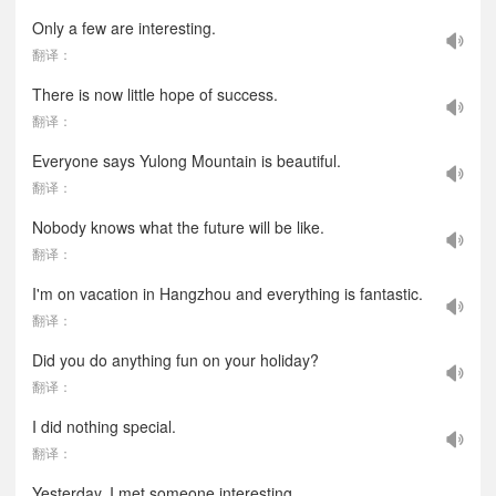
Only a few are interesting.
翻译：
There is now little hope of success.
翻译：
Everyone says Yulong Mountain is beautiful.
翻译：
Nobody knows what the future will be like.
翻译：
I'm on vacation in Hangzhou and everything is fantastic.
翻译：
Did you do anything fun on your holiday?
翻译：
I did nothing special.
翻译：
Yesterday, I met someone interesting.