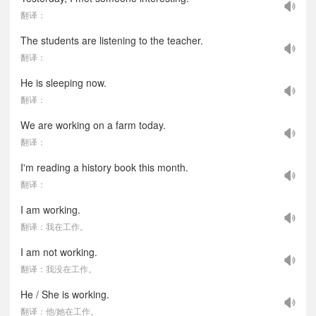
翻译：
The students are listening to the teacher.
翻译：
He is sleeping now.
翻译：
We are working on a farm today.
翻译：
I'm reading a history book this month.
翻译：
I am working.
翻译：我在工作。
I am not working.
翻译：我没在工作。
He / She is working.
翻译：他/她在工作。