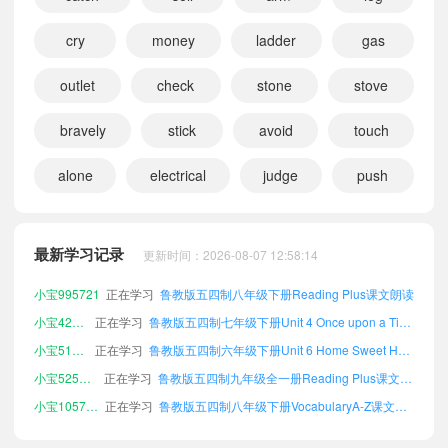
cry
money
ladder
gas
outlet
check
stone
stove
bravely
stick
avoid
touch
alone
electrical
judge
push
小宝100107
正在学习
鲁教版五四制八年级上册Grammar课文朗读
小宝598798
正在学习
鲁教版五四制九年级全一册Listening Scripts课文朗读
小宝529694
正在学习
鲁教版五四制八年级下册Unit 6 Home Sweet Home课文朗读
最新学习记录
更新时间：2026-08-07 12:58:14
小宝995721
正在学习
鲁教版五四制八年级下册Reading Plus课文朗读
小宝423607
正在学习
鲁教版五四制七年级下册Unit 4 Once upon a Time课文朗读
小宝514217
正在学习
鲁教版五四制六年级下册Unit 6 Home Sweet Home课文朗读
小宝525237
正在学习
鲁教版五四制九年级全一册Reading Plus课文朗读
小宝105797
正在学习
鲁教版五四制八年级下册VocabularyA-Z课文朗读
小宝348902
正在学习
鲁教版五四制七年级下册Unit 7 Avoid Danger, Keep Safe课文朗读
小宝320886
正在学习
鲁教版五四制七年级下册Unit 6 Home Sweet Home课文朗读