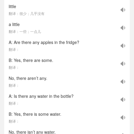
little
翻译：很少；几乎没有
a little
翻译：一些；一点儿
A: Are there any apples in the fridge?
翻译：
B: Yes, there are some.
翻译：
No, there aren’t any.
翻译：
A: Is there any water in the bottle?
翻译：
B: Yes, there is some water.
翻译：
No, there isn’t any water.