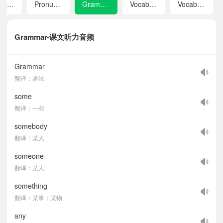
Listening Scripts
Pronunciation
Grammar
Vocabulary in Each Unit
VocabularyA-Z
Grammar-课文听力音频
Grammar
翻译：语法
some
翻译：一些
somebody
翻译：某人
someone
翻译：某人
something
翻译：某事；某物
any