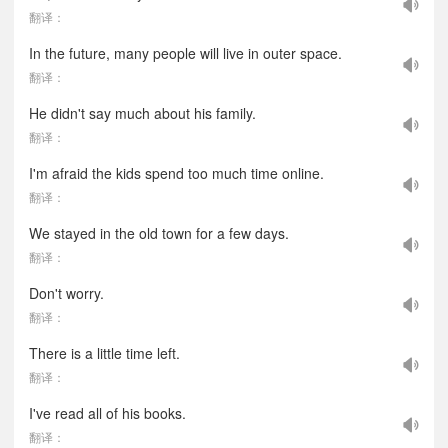
翻译：
In the future, many people will live in outer space.
翻译：
He didn't say much about his family.
翻译：
I'm afraid the kids spend too much time online.
翻译：
We stayed in the old town for a few days.
翻译：
Don't worry.
翻译：
There is a little time left.
翻译：
I've read all of his books.
翻译：