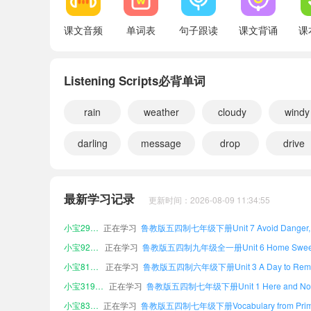
VocabularyA-Z
课文音频
单词表
句子跟读
课文背诵
课
Vocabulary from Primary School
Listening Scripts必背单词
Irregular Verbs
rain
weather
cloudy
windy
darling
message
drop
drive
小宝234032
正在学习
小宝633478
正在学习
最新学习记录
更新时间：2026-08-09 11:34:55
小宝609967
正在学习
小宝295890
正在学习
小宝921861
正在学习
小宝812094
正在学习
小宝319376
正在学习
小宝839140
正在学习