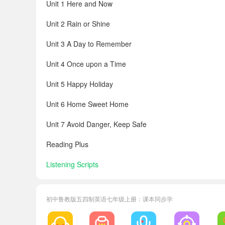
Unit 1 Here and Now
Unit 2 Rain or Shine
Unit 3 A Day to Remember
Unit 4 Once upon a Time
Unit 5 Happy Holiday
Unit 6 Home Sweet Home
Unit 7 Avoid Danger, Keep Safe
Reading Plus
Listening Scripts
Pronunciation
初中鲁教版五四制英语七年级上册：课本同步学
Grammar
Vocabulary in Each Unit