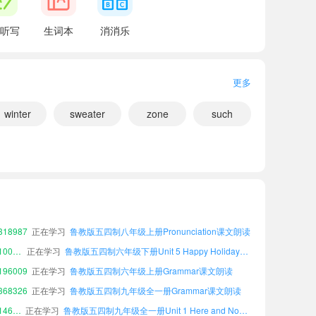
听写
生词本
消消乐
更多
instead?
winter
sweater
zone
such
t.
67530
正在学习
鲁教版五四制六年级下册Grammar课文朗读
小宝557263
正在学习
鲁教版五四制六年级下册Irregular Verbs课文朗读
小宝510484
正在学习
鲁教版五四制八年级上册VocabularyA-Z课文朗读
18987
正在学习
鲁教版五四制八年级上册Pronunciation课文朗读
小宝100147
正在学习
鲁教版五四制六年级下册Unit 5 Happy Holiday课文朗读
96009
正在学习
鲁教版五四制六年级上册Grammar课文朗读
68326
正在学习
鲁教版五四制九年级全一册Grammar课文朗读
小宝146690
正在学习
鲁教版五四制九年级全一册Unit 1 Here and Now课文朗读