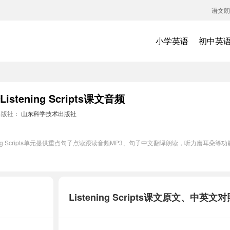
语文朗
小学英语
初中英
ening Scripts课文音频
出版社：
山东科学技术出版社
ing Scripts单元提供重点句子点读跟读音频MP3、句子中文翻译朗读，听力磨耳朵
Listening Scripts课文原文、中