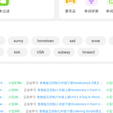
翻译：你现在在做什么呢？
Hi, Peter.
本点读
磨耳朵
单词评测
单词
翻译：嗨，彼得。
I'm doing my homework.
翻译：我在做作业呢。
Do you want to play volleyball at the sports park 
sunny
hometown
sad
snow
翻译：你要不要去体育公园打排球？
kick
USA
subway
forward
I'd love to, but I'm working on something importan
翻译：我很想去，不过我正在忙一件重要的事情。
鲁教版五四制七年级下册Unit 4 Once upon a Time课文朗读
小宝669979
正在学习
鲁教版五四制八年级下册Vocabulary from Primary School课文朗读
小宝6
鲁教版五四制九年级全一册Unit 2 Rain or Shine课文朗读
小宝327582
正在学习
鲁教版五四制九年级全一册Vocabulary in Each Unit课文朗读
Never mind then!
鲁教版五四制九年级全一册VocabularyA-Z课文朗读
小宝725371
正在学习
鲁教版五四制九年级全一册Listening Scripts课文朗读
翻译：那没关系！
鲁教版五四制七年级下册Unit 7 Avoid Danger, Keep Safe课文朗读
小宝878639
正在学习
鲁教版五四制六年级下册VocabularyA-Z课文朗读
小宝3
Maybe next time?
鲁教版五四制九年级全一册Unit 6 Home Sweet Home课文朗读
小宝690340
正在学习
鲁教版五四制八年级上册Vocabulary in Each Unit课文朗读
翻译：不然就下次吧？
鲁教版五四制六年级下册Unit 3 A Day to Remember课文朗读
小宝286111
正在学习
鲁教版五四制六年级上册Unit 3 A Day to Remember课文朗读
小宝1
That sounds good!
鲁教版五四制七年级下册Unit 1 Here and Now课文朗读
小宝981596
正在学习
鲁教版五四制八年级下册Vocabulary in Each Unit课文朗读
小宝3
翻译：可以！
鲁教版五四制七年级下册Vocabulary from Primary School课文朗读
小宝395272
正在学习
鲁教版五四制七年级下册Listening Scripts课文朗读