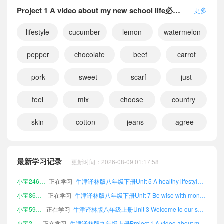
Project 1 A video about my new school life必背单词
更多
lifestyle
cucumber
lemon
watermelon
pepper
chocolate
beef
carrot
pork
sweet
scarf
just
feel
mix
choose
country
skin
cotton
jeans
agree
小宝206071
正在学习
牛津译林版七年级下册Unit 7 Be wise with money课文朗读
小宝305144
正在学习
牛津译林版九年级下册Unit 2 Hobbies课文朗读
最新学习记录
更新时间：2026-08-09 01:17:58
小宝721109
正在学习
牛津译林版九年级下册Project 2 A party plan to celebrate New Year课文朗读
小宝246556
正在学习
牛津译林版八年级下册Unit 5 A healthy lifestyle课文朗读
小宝865240
正在学习
牛津译林版八年级下册Unit 7 Be wise with money课文朗读
小宝597857
正在学习
牛津译林版八年级上册Unit 3 Welcome to our school!课文朗读
小宝272874
正在学习
牛津译林版九年级上册Project 1 A video about my new school life课文朗读