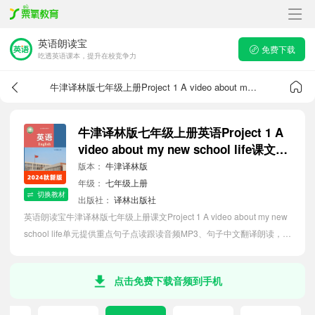
英语朗读宝
免费下载
吃透英语课本，提升在校竞争力
牛津译林版七年级上册Project 1 A video about my new school life课文音频
牛津译林版七年级上册英语Project 1 A
video about my new school life课文音
频
版本：
牛津译林版
年级：
七年级上册
切换教材
出版社：
译林出版社
英语朗读宝牛津译林版七年级上册课文Project 1 A video about my new
school life单元提供重点句子点读跟读音频MP3、句子中文翻译朗读，听
力磨耳朵等功能，内容同步2026最新教材英语电子课本，助力初中生轻
松掌握课文语法，吃透本单元课文。
点击免费下载音频到手机