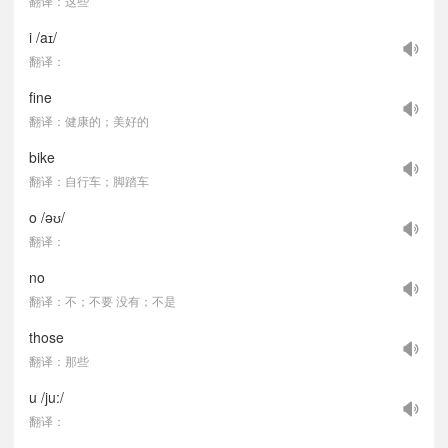
翻译：这些
i /aɪ/
翻译：
fine
翻译：健康的；美好的
bike
翻译：自行车；脚踏车
o /əʊ/
翻译：
no
翻译：不；不要 没有；不是
those
翻译：那些
u /ju:/
翻译：