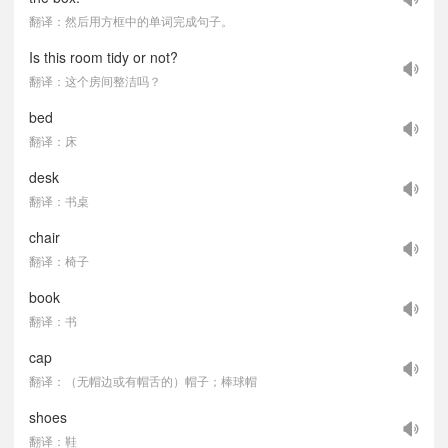
翻译：然后用方框中的单词完成句子。
Is this room tidy or not?
翻译：这个房间整洁吗？
bed
翻译：床
desk
翻译：书桌
chair
翻译：椅子
book
翻译：书
cap
翻译：（无帽边或有帽舌的）帽子；棒球帽
shoes
翻译：鞋