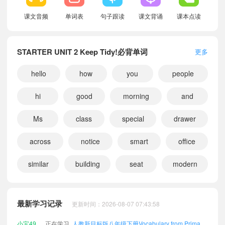
课文音频
单词表
句子跟读
课文背诵
课本点读
STARTER UNIT 2 Keep Tidy!必背单词
更多
hello
how
you
people
hi
good
morning
and
Ms
class
special
drawer
across
notice
smart
office
similar
building
seat
modern
小宝236175
正在学习
人教新目标版八年级下册UNIT 3 My School课文朗读
小宝288726
正在学习
人教新目标版九年级全一册Pronunciation课文朗读
小宝529157
正在学习
人教新目标版八年级下册UNIT 2 We're Family!课文朗读
最新学习记录
更新时间：2026-08-07 07:43:58
小宝491980
正在学习
人教新目标版八年级下册Vocabulary from Primary School课文朗读
小宝333426
正在学习
人教新目标版九年级全一册STARTER UNIT 3 Welcome!课文朗读