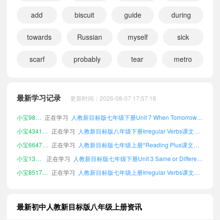
add
biscuit
guide
during
小宝647822
正在学习
人教新目标版七年级下册Unit 5 What a Delicious Meal!课文朗读
towards
Russian
myself
sick
小宝713387
正在学习
人教新目标版八年级下册Vocabulary A–Z课文朗读
scarf
probably
tear
metro
小宝450800
正在学习
人教新目标版九年级全一册Unit 2 Home Sweet Home课文朗读
小宝182922
正在学习
人教新目标版九年级全一册Unit 4 Amazing Plants and Animals课文朗读
小宝860489
正在学习
人教新目标版九年级全一册Vocabulary in Each Unit课文朗读
最新学习记录
更新时间：2026-08-07 17:57:18
小宝917907
正在学习
人教新目标版七年级下册Irregular Verbs课文朗读
小宝980848
正在学习
人教新目标版七年级下册Unit 7 When Tomorrow Comes课文朗读
小宝434159
正在学习
人教新目标版八年级下册Irregular Verbs课文朗读
小宝664743
正在学习
人教新目标版七年级上册*Reading Plus课文朗读
小宝136624
正在学习
人教新目标版七年级下册Unit 3 Same or Different?课文朗读
小宝851746
正在学习
人教新目标版七年级上册Irregular Verbs课文朗读
小宝392168
正在学习
人教新目标版七年级下册Listening Scripts课文朗读
小宝254020
正在学习
人教新目标版八年级下册Vocabulary in Each Unit课文朗读
最新初中人教新目标版八年级上册资讯
小宝806988
正在学习
人教新目标版七年级下册Unit 8 Let's Communicate!课文朗读