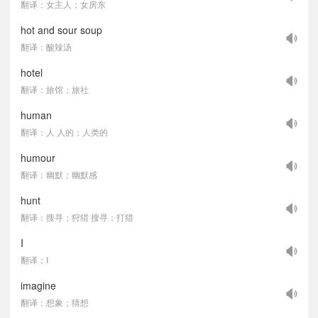
翻译：女主人；女房东
hot and sour soup
翻译：酸辣汤
hotel
翻译：旅馆；旅社
human
翻译：人 人的；人类的
humour
翻译：幽默；幽默感
hunt
翻译：搜寻；狩猎 搜寻；打猎
I
翻译：I
imagine
翻译：想象；猜想