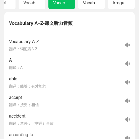
Listening Scripts
Vocabulary in Each Unit
Vocabulary A–Z
Vocabulary from Primary School
Irregular Verbs
Vocabulary A–Z-课文听力音频
Vocabulary A-Z
翻译：词汇表A-Z
A
翻译：A
able
翻译：能够；有才能的
accept
翻译：接受；相信
accident
翻译：意外；（交通）事故
according to