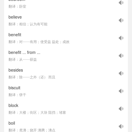
翻译：卧室
believe
翻译：相信；认为有可能
benefit
翻译：对⋯⋯有用；使受益 益处；成效
benefit ... from ...
翻译：从⋯⋯获益
besides
翻译：除⋯⋯之外（还） 而且
biscuit
翻译：饼干
block
翻译：大楼；街区；大块 阻挡；堵塞
boil
翻译：煮沸；烧开 沸腾；沸点