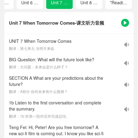
Unit 5 What a Delicious Meal!
Unit 6 Plan for Yourself
Unit 7 When Tomorrow Comes
Unit 8 Let's Communicate!
*Reading Plus
Unit 7 When Tomorrow Comes-课文听力音频
UNIT 7 When Tomorrow Comes
翻译：第七单元 当明天来临
BIG Question: What will the future look like?
翻译：大问题：未来会是什么样子？
SECTION A What are your predictions about the
future?
翻译：A部分 你对未来有什么预测？
1b Listen to the first conversation and complete
the summary.
翻译：1b 听第一段对话并完成总结。
Teng Fei: Hi, Peter! Are you free tomorrow? A
new sci-fi film is coming out. I know you like sci-fi