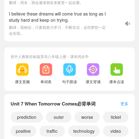
翻译：周末，我会邀请朋友来家里一起欢聚。
I believe these dreams will come true as long as I
study hard and keep on trying.
翻译：我相信，只要我努力学习、不断尝试，这些梦想一定
会实现。
初中人教新目标版英语八年级上册：课本同步学
课文音频
单词表
句子跟读
课文背诵
课本点读
小宝955160
正在学习
人教新目标版七年级上册Unit 8 Let's Communicate!课文朗读
Unit 7 When Tomorrow Comes必背单词
更多
小宝655720
正在学习
人教新目标版八年级下册Unit 4 Amazing Plants and Animals课文朗读
小宝609177
正在学习
人教新目标版七年级下册Unit 7 When Tomorrow Comes课文朗读
prediction
outer
worse
ticket
小宝649510
正在学习
人教新目标版七年级下册Unit 6 Plan for Yourself课文朗读
positive
traffic
technology
video
小宝103939
正在学习
人教新目标版七年级下册Unit 3 Same or Different?课文朗读