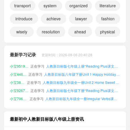
小宝835858
正在学习
人教新目标版七年级下册Vocabulary from Primary School课文朗读
transport
system
organized
literature
小宝404380
正在学习
人教新目标版八年级下册Listening Scripts课文朗读
小宝514260
正在学习
人教新目标版七年级下册Vocabulary in Each Unit课文朗读
introduce
achieve
lawyer
fashion
小宝399635
正在学习
人教新目标版七年级下册Vocabulary A–Z课文朗读
wisely
resolution
ahead
physical
小宝746312
正在学习
人教新目标版七年级下册Unit 1 Happy Holiday课文朗读
小宝226106
正在学习
人教新目标版七年级上册Unit 5 What a Delicious Meal!课文朗读
小宝973946
正在学习
人教新目标版八年级下册Unit 5 What a Delicious Meal!课文朗读
最新学习记录
更新时间：2026-08-06 20:40:28
小宝951928
正在学习
人教新目标版七年级上册*Reading Plus课文朗读
小宝446972
正在学习
人教新目标版八年级下册Unit 1 Happy Holiday课文朗读
小宝386556
正在学习
人教新目标版九年级全一册Unit 2 Home Sweet Home课文朗读
小宝926758
正在学习
人教新目标版七年级下册*Reading Plus课文朗读
小宝706974
正在学习
人教新目标版九年级全一册Irregular Verbs课文朗读
小宝292432
正在学习
人教新目标版九年级全一册Unit 6 Plan for Yourself课文朗读
小宝109494
正在学习
人教新目标版七年级上册Vocabulary in Each Unit课文朗读
小宝476966
正在学习
人教新目标版九年级全一册Unit 1 Happy Holiday课文朗读
最新初中人教新目标版八年级上册资讯
小宝928675
正在学习
人教新目标版九年级全一册Listening Scripts课文朗读