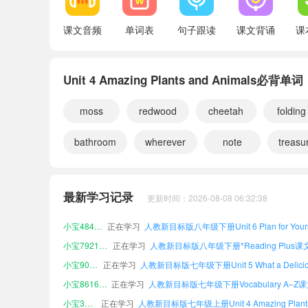
Vocabulary from Primary School
课文音频
单词表
句子跟读
课文背诵
课
Irregular Verbs
Unit 4 Amazing Plants and Animals必背单词
moss
redwood
cheetah
folding
小宝341766
正在学习
bathroom
wherever
note
treasu
小宝872234
正在学习
小宝299786
正在学习
小宝615697
正在学习
最新学习记录
更新时间：2026-08-08 06:32:38
小宝198192
正在学习
小宝484424
正在学习
小宝792135
正在学习
小宝907450
正在学习
小宝861620
正在学习
小宝399351
正在学习