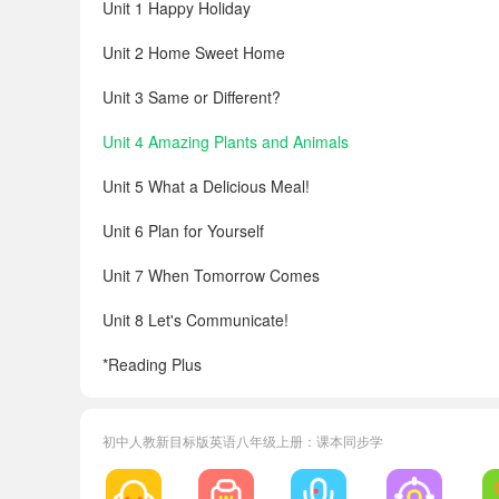
Unit 1 Happy Holiday
Unit 2 Home Sweet Home
Unit 3 Same or Different?
Unit 4 Amazing Plants and Animals
Unit 5 What a Delicious Meal!
Unit 6 Plan for Yourself
Unit 7 When Tomorrow Comes
Unit 8 Let's Communicate!
*Reading Plus
Listening Scripts
初中人教新目标版英语八年级上册：课本同步学
Vocabulary in Each Unit
Vocabulary A–Z