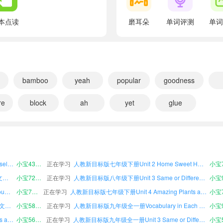
翻译：亚明：嗨，埃玛。
本点读
磨耳朵
单词评测
单词
I'm starting a test on animals and plants.
翻译：我在做一个关于动植物的测试。
Emma: Sounds fun.
翻译：埃玛：听起来很有趣。
bamboo
yeah
popular
goodness
Let's take it together.
人教新目标版七年级上册Unit 2 Home Sweet Home课文朗读
小宝556237
正在学习
人教新目标版八年级下册Vocabulary in Each Unit课文朗读
翻译：我们一起做吧。
re
block
ah
yet
glue
人教新目标版九年级全一册Unit 1 Happy Holiday课文朗读
小宝716645
正在学习
人教新目标版八年级下册Unit 2 Home Sweet Home课文朗读
Yaming: OK.
人教新目标版八年级下册Unit 1 Happy Holiday课文朗读
小宝439488
正在学习
人教新目标版七年级上册Irregular Verbs课文朗读
翻译：亚明：好的。
人教新目标版八年级下册Vocabulary A–Z课文朗读
小宝936777
正在学习
人教新目标版九年级全一册*Reading Plus课文朗读
First question.
人教新目标版七年级上册*Reading Plus课文朗读
小宝779613
正在学习
人教新目标版九年级全一册Unit 6 Plan for Yourself课文朗读
翻译：第一个问题。
人教新目标版八年级下册Unit 6 Plan for Yourself课文朗读
小宝434900
正在学习
人教新目标版七年级下册Unit 2 Home Sweet Home课文朗读
人教新目标版八年级下册*Reading Plus课文朗读
小宝727228
正在学习
What's the largest animal in the world?
人教新目标版八年级下册Unit 3 Same or Different?课文朗读
翻译：世界上最大的动物是什么？
人教新目标版七年级下册Unit 5 What a Delicious Meal!课文朗读
小宝716999
正在学习
人教新目标版七年级下册Unit 4 Amazing Plants and Animals课文朗读
人教新目标版七年级下册Vocabulary A–Z课文朗读
小宝583291
正在学习
人教新目标版九年级全一册Vocabulary in Each Unit课文朗读
Emma: It's the blue whale, right?
人教新目标版七年级上册Unit 4 Amazing Plants and Animals课文朗读
小宝566033
正在学习
人教新目标版九年级全一册Unit 3 Same or Different?课文朗读
翻译：埃玛：是蓝鲸，对吗？