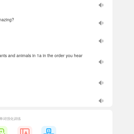
mazing?
ants and animals in 1a in the order you hear
单词强化训练