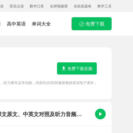
读
英语点读
数学口算
名师视频课
名校真题卷
教学工具
语
高中英语
单词大全
免费下载
免费下载音频
文翻译朗读，听力磨耳朵等功能，内容同步2026最新教材英语电子课本，
Unit 4 Amazing Plants and Animals课文原文、中英文对照及听力音频听读