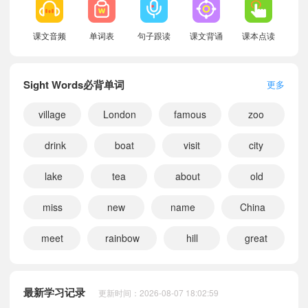
课文音频
单词表
句子跟读
课文背诵
课本点读
Sight Words必背单词
更多
village
London
famous
zoo
drink
boat
visit
city
lake
tea
about
old
miss
new
name
China
meet
rainbow
hill
great
小宝497073
正在学习
川教版六年级上册Module A Colourful School Life课文朗读
小宝429293
正在学习
川教版三年级上册Module C Our Friendly World课文朗读
小宝661042
正在学习
川教版六年级上册Main Characters课文朗读
最新学习记录
更新时间：2026-08-07 18:02:59
小宝638410
正在学习
川教版四年级上册Main Characters课文朗读