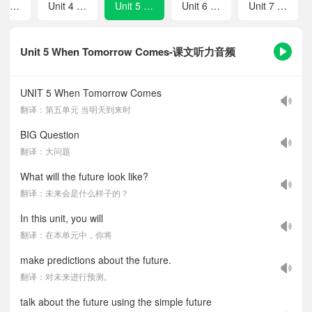
Unit 3 What a Delicious Meal!
Unit 4 Plan for Yourself
Unit 5 When Tomorrow Comes
Unit 6 Let's Communicate!
Unit 7 For Fun For Health For Spirit
Unit 5 When Tomorrow Comes-课文听力音频
UNIT 5 When Tomorrow Comes
翻译：第五单元 当明天到来时
BIG Question
翻译：大问题
What will the future look like?
翻译：未来会是什么样子的？
In this unit, you will
翻译：在本单元中，你将
make predictions about the future.
翻译：对未来进行预测。
talk about the future using the simple future