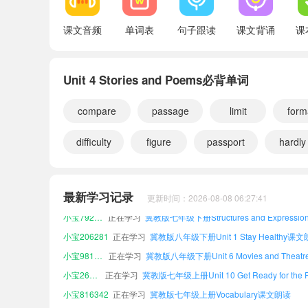
Irregular Verbs
课文音频
单词表
句子跟读
课文背诵
课
Unit 4 Stories and Poems必背单词
compare
passage
limit
form
difficulty
figure
passport
hardly
小宝617106
正在学习
小宝734728
正在学习
冀教版八年级下册Irregular Verbs课文朗读
最新学习记录
更新时间：2026-08-08 06:27:41
小宝792876
正在学习
小宝206281
正在学习
冀教版八年级下册Unit 1 Stay Healthy课
小宝981053
正在学习
小宝262194
正在学习
小宝816342
正在学习
冀教版七年级上册Vocabulary课文朗读
小宝533014
正在学习
冀教版七年级上册Irregular Verbs课文朗读