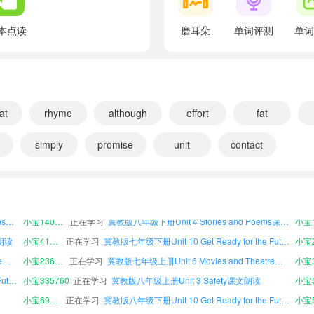
翻译：结构
Each line has a set number of words.
本点读
磨耳朵
单词评测
单词
翻译：每行有一定数量的单词。
One day, when he was cutting wood beside a lake, 
翻译：一天，当他在一个湖边砍柴时，他的斧头掉进水里了
A good story must have great characters and an in
at
rhyme
although
effort
fat
翻译：一个好故事必须要有好的人物角色和有趣的故事情节
simply
promise
unit
contact
Lesosn 19: A Story or a Poem?
翻译：第19课：一个故事还是一首诗?
冀教版七年级下册Unit 5 Look into Science课文朗读
小宝916491
正在学习
冀教版八年级下册Unit 2 Great People课文朗读
小宝2
小宝463092
正在学习
冀教版八年级上册Unit 10 Get Ready for the Future课文朗读
THINK ABOUT IT
冀教版七年级下册Structures and Expressions课文朗读
小宝140220
正在学习
冀教版八年级下册Unit 4 Stories and Poems课文朗读
翻译：想一想
文朗读
小宝419416
正在学习
冀教版七年级下册Unit 10 Get Ready for the Future课文朗读
小宝2
Do you have a favourite poem or story?
冀教版八年级下册Unit 6 Movies and Theatre课文朗读
小宝236843
正在学习
冀教版七年级上册Unit 6 Movies and Theatre课文朗读
翻译：你有最喜欢的诗或故事吗？
冀教版七年级上册Unit 10 Get Ready for the Future课文朗读
小宝335760
正在学习
冀教版八年级上册Unit 3 Safety课文朗读
What is it?
小宝698552
正在学习
冀教版八年级下册Unit 10 Get Ready for the Future课文朗读
翻译：它叫什么名字？
小宝930105
正在学习
冀教版八年级上册Vocabulary课文朗读