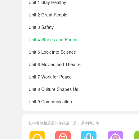
Unit 1 Stay Healthy
Unit 2 Great People
Unit 3 Safety
Unit 4 Stories and Poems
Unit 5 Look into Science
Unit 6 Movies and Theatre
Unit 7 Work for Peace
Unit 8 Culture Shapes Us
Unit 9 Communication
Unit 10 Get Ready for the Future
初中冀教版英语九年级全一册：课本同步学
Vocabulary
Structures and Expressions